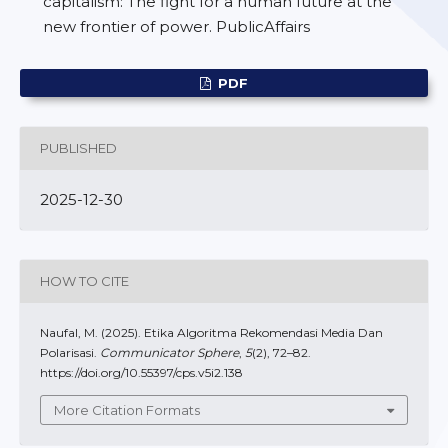
capitalism: The fight for a human future at the
new frontier of power. PublicAffairs
PDF
PUBLISHED
2025-12-30
HOW TO CITE
Naufal, M. (2025). Etika Algoritma Rekomendasi Media Dan
Polarisasi.
Communicator Sphere
,
5
(2), 72–82.
https://doi.org/10.55397/cps.v5i2.138
More Citation Formats