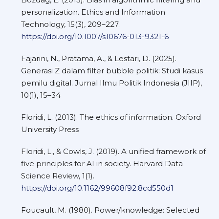
personalization. Ethics and Information
Technology, 15(3), 209–227.
https://doi.org/10.1007/s10676-013-9321-6
Fajarini, N., Pratama, A., & Lestari, D. (2025).
Generasi Z dalam filter bubble politik: Studi kasus
pemilu digital. Jurnal Ilmu Politik Indonesia (JIIP),
10(1), 15–34
Floridi, L. (2013). The ethics of information. Oxford
University Press
Floridi, L., & Cowls, J. (2019). A unified framework of
five principles for AI in society. Harvard Data
Science Review, 1(1).
https://doi.org/10.1162/99608f92.8cd550d1
Foucault, M. (1980). Power/knowledge: Selected